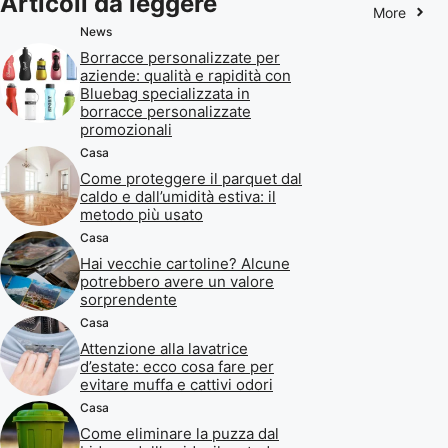
Articoli da leggere
More
News
Borracce personalizzate per
aziende: qualità e rapidità con
Bluebag specializzata in
borracce personalizzate
promozionali
Casa
Come proteggere il parquet dal
caldo e dall’umidità estiva: il
metodo più usato
Casa
Hai vecchie cartoline? Alcune
potrebbero avere un valore
sorprendente
Casa
Attenzione alla lavatrice
d’estate: ecco cosa fare per
evitare muffa e cattivi odori
Casa
Come eliminare la puzza dal