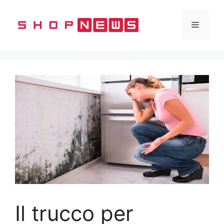
Vai
al
Menu
contenuto
Il trucco per